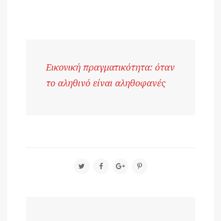
Εικονική πραγματικότητα: όταν
το αληθινό είναι αληθοφανές