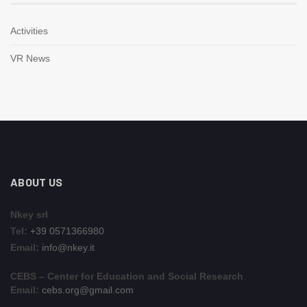
Activities
VR News
ABOUT US
Nkey srl
Tel:
+39 0571366980
Email:
info@nkey.it
CEBS – Center for Education and Social Research
Email:
cebs.org@gmail.com