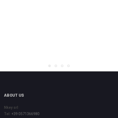
ABOUT US
Nkey srl
Tel:
+39 0571366980