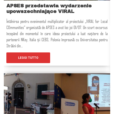
APSES przedstawia wydarzenie
upowszechniające VIRAL
Întâlnirea pentru evenimentul multiplicator al proiectului „VIRAL for Local
COmmunities” organizată de APSES a avut loc joi 01/07. Un scurt excursus
începând din momentul în care ideea proiectului a luat naștere de la
partenerii NKey, Italia și CEBS, Polonia împreună cu Universitatea pentru
Străini din…
LEGGI TUTTO