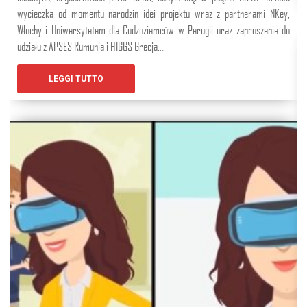
wycieczka od momentu narodzin idei projektu wraz z partnerami NKey,
Włochy i Uniwersytetem dla Cudzoziemców w Perugii oraz zaproszenie do
udziału z APSES Rumunia i HIGGS Grecja….
LEGGI TUTTO