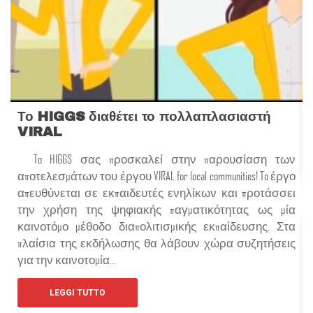
Το HIGGS διαθέτει το πολλαπλασιαστή
VIRAL
To HIGGS σας προσκαλεί στην παρουσίαση των
αποτελεσμάτων του έργου VIRAL for local communities! To έργο
απευθύνεται σε εκπαιδευτές ενηλίκων και προτάσσει
την χρήση της ψηφιακής παγματικότητας ως μία
καινοτόμο μέθοδο διαπολιτισμικής εκπαίδευσης. Στα
πλαίσια της εκδήλωσης θα λάβουν χώρα συζητήσεις
για την καινοτομία…
LEGGI TUTTO