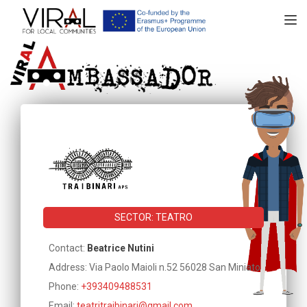
TOGGL
SECTOR: TEATRO
Contact:
Beatrice Nutini
Address: Via Paolo Maioli n.52 56028 San Miniato
Phone:
+393409488531
Email:
teatritraibinari@gmail.com