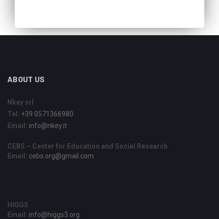
ABOUT US
Nkey srl
Tel:
+39 0571366980
Email:
info@nkey.it
CEBS – Center for Education and Social Research
Email:
cebs.org@gmail.com
HIGGS
Email:
info@higgs3.org