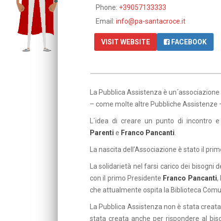
Phone:
+39057133333
Email:
info@pa-santacroce.it
VISIT WEBSITE
FACEBOOK
La Pubblica Assistenza è un´associazione O.
– come molte altre Pubbliche Assistenze –
L´idea di creare un punto di incontro e
Parenti
e
Franco Pancanti
.
La nascita dell’Associazione è stato il pri
La solidarietà nel farsi carico dei bisogni d
con il primo Presidente
Franco Pancanti
,
che attualmente ospita la Biblioteca Comu
La Pubblica Assistenza non è stata creata
stata creata anche per rispondere al bisog