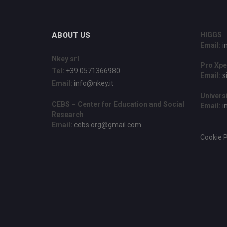
ABOUT US
HIGGS
Email:
i
Nkey srl
Pro Xpe
Tel:
+39 0571366980
Email:
s
Email:
info@nkey.it
Universi
CEBS – Center for Education and Social
Email:
i
Research
Email:
cebs.org@gmail.com
Cookie Po