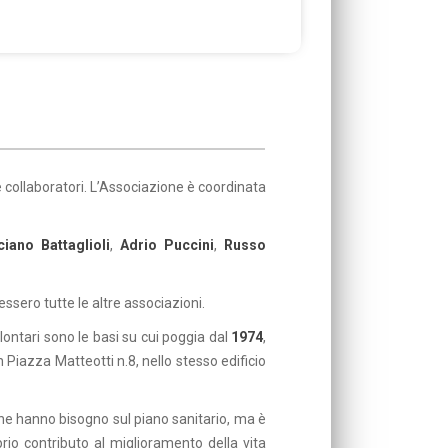
e collaboratori. L’Associazione è coordinata
ciano Battaglioli
,
Adrio Puccini
,
Russo
ssero tutte le altre associazioni.
volontari sono le basi su cui poggia dal
1974
,
 Piazza Matteotti n.8, nello stesso edificio
ne hanno bisogno sul piano sanitario, ma è
prio contributo al miglioramento della vita