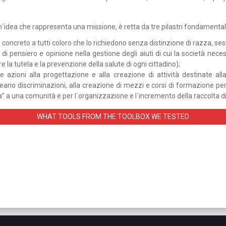
n´idea che rappresenta una missione, è retta da tre pilastri fondamentali
o concreto a tutti coloro che lo richiedono senza distinzione di razza, se
 di pensiero e opinione nella gestione degli aiuti di cui la società nec
 la tutela e la prevenzione della salute di ogni cittadino);
e azioni alla progettazione e alla creazione di attività destinate all
eano discriminazioni, alla creazione di mezzi e corsi di formazione per 
a una comunità e per l´organizzazione e l´incremento della raccolta di
WHAT TOOLS FROM THE TOOLBOX WE TESTED