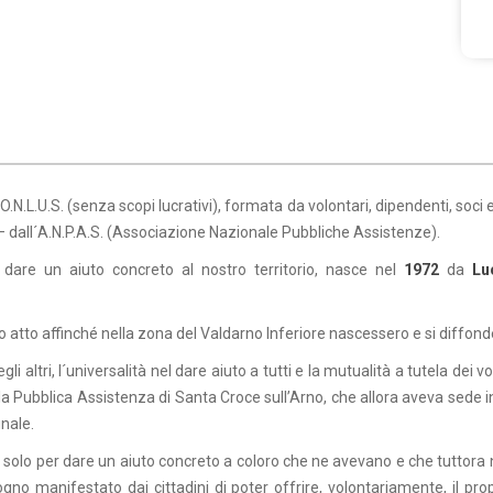
N.L.U.S. (senza scopi lucrativi), formata da volontari, dipendenti, soci 
 dall´A.N.P.A.S. (Associazione Nazionale Pubbliche Assistenze).
 dare un aiuto concreto al nostro territorio, nasce nel
1972
da
Lu
mo atto affinché nella zona del Valdarno Inferiore nascessero e si diffonde
egli altri, l´universalità nel dare aiuto a tutti e la mutualità a tutela dei 
 la Pubblica Assistenza di Santa Croce sull’Arno, che allora aveva sede in
nale.
 solo per dare un aiuto concreto a coloro che ne avevano e che tuttora 
no manifestato dai cittadini di poter offrire, volontariamente, il pro